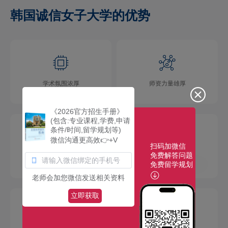
韩国诚信女子大学的优势
学术氛围浓厚
师资力量雄厚
《2026官方招生手册》
(包含:专业课程,学费,申请
条件/时间,留学规划等)
微信沟通更高效👉+V
扫码加微信
免费解答问题
校园环境优美
社团活动多彩
免费留学规划
老师会加您微信发送相关资料
立即获取